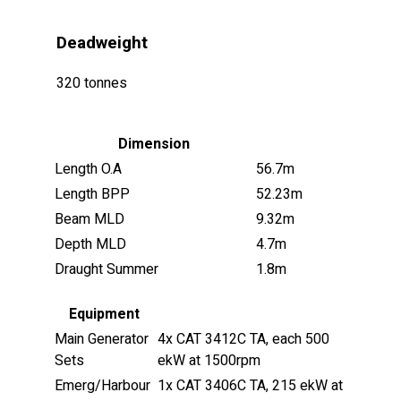
Deadweight
320 tonnes
Dimension
Length O.A
56.7m
Length BPP
52.23m
Beam MLD
9.32m
Depth MLD
4.7m
Draught Summer
1.8m
Equipment
Main Generator
4x CAT 3412C TA, each 500
Sets
ekW at 1500rpm
Emerg/Harbour
1x CAT 3406C TA, 215 ekW at