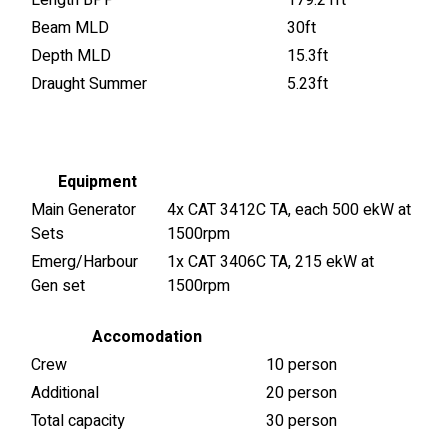
Length BPP
179.21ft
Beam MLD
30ft
Depth MLD
15.3ft
Draught Summer
5.23ft
Equipment
Main Generator
4x CAT 3412C TA, each 500 ekW at
Sets
1500rpm
Emerg/Harbour
1x CAT 3406C TA, 215 ekW at
Gen set
1500rpm
Accomodation
Crew
10 person
Additional
20 person
Total capacity
30 person