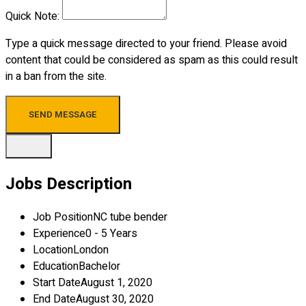
Quick Note:
Type a quick message directed to your friend. Please avoid
content that could be considered as spam as this could result
in a ban from the site.
SEND MESSAGE
Jobs Description
Job Position
NC tube bender
Experience
0 - 5 Years
Location
London
Education
Bachelor
Start Date
August 1, 2020
End Date
August 30, 2020