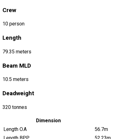
Crew
10 person
Length
79.35 meters
Beam MLD
10.5 meters
Deadweight
320 tonnes
Dimension
Length O.A
56.7m
Length BPP
52.23m