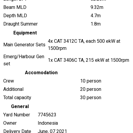
Beam MLD
9.32m
Depth MLD
4.7m
Draught Summer
1.8m
Equipment
4x CAT 3412C TA, each 500 ekW at
Main Generator Sets
1500rpm
Emerg/Harbour Gen
1x CAT 3406C TA, 215 ekW at 1500rpm
set
Accomodation
Crew
10 person
Additional
20 person
Total capacity
30 person
General
Yard Number
7745623
Owner
Indonesia
Delivery Date
June, 07 2021