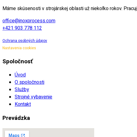
Máme skúsenosti v strojárskej oblasti už niekoľko rokov. Pracu
office@inoxprocess.com
+421 903 778 112
Ochrana osobných údajov
Nastavenia cookies
Spoločnosť
Úvod
O spoločnosti
Služby
Strojné vybavenie
Kontakt
Prevádzka